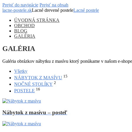
Prejsť do navigácie
Prejsť na obsah
lacne-postele.sk
Lacné drevené postele
Lacné postele
ÚVODNÁ STRÁNKA
OBCHOD
BLOG
GALÉRIA
GALÉRIA
Galéria obrázkov nábytku z masívu ktorý ponúkame v našom e-shope. 
Všetky
15
NÁBYTOK Z MASÍVU
2
NOČNÉ STOLÍKY
16
POSTELE
Nábytok z masívu – posteľ