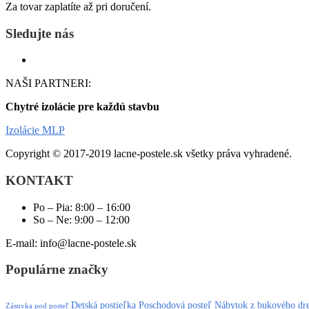
Za tovar zaplatíte až pri doručení.
Sledujte nás
NAŠI PARTNERI:
Chytré izolácie pre každú stavbu
Izolácie MLP
Copyright © 2017-2019 lacne-postele.sk všetky práva vyhradené.
KONTAKT
Po – Pia: 8:00 – 16:00
So – Ne: 9:00 – 12:00
E-mail: info@lacne-postele.sk
Populárne značky
Detská postieľka
Poschodová posteľ
Nábytok z bukového dr
Zásuvka pod posteľ