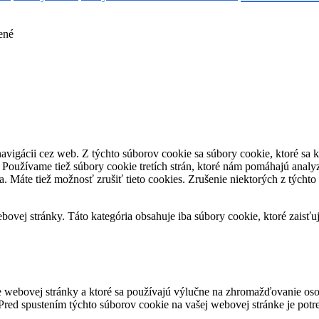
ené
avigácii cez web. Z týchto súborov cookie sa súbory cookie, ktoré sa k
 Používame tiež súbory cookie tretích strán, ktoré nám pomáhajú anal
a. Máte tiež možnosť zrušiť tieto cookies. Zrušenie niektorých z týcht
ovej stránky. Táto kategória obsahuje iba súbory cookie, ktoré zaisťu
 webovej stránky a ktoré sa používajú výlučne na zhromažďovanie oso
red spustením týchto súborov cookie na vašej webovej stránke je potre