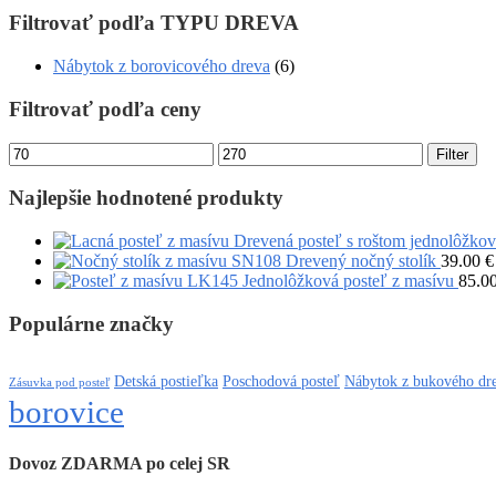
Filtrovať podľa TYPU DREVA
Nábytok z borovicového dreva
(6)
Filtrovať podľa ceny
Filter
Najlepšie hodnotené produkty
Drevená posteľ s roštom jednolôžko
Drevený nočný stolík
39.00
€
Jednolôžková posteľ z masívu
85.0
Populárne značky
Detská postieľka
Poschodová posteľ
Nábytok z bukového dr
Zásuvka pod posteľ
borovice
Dovoz ZDARMA po celej SR