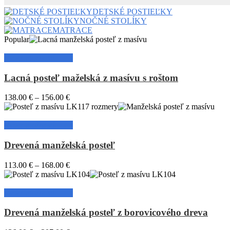
DETSKÉ POSTIEĽKY
NOČNÉ STOLÍKY
MATRACE
Popular
Výber možností
Lacná posteľ maželská z masívu s roštom
138.00
€
–
156.00
€
Výber možností
Drevená manželská posteľ
113.00
€
–
168.00
€
Výber možností
Drevená manželská posteľ z borovicového dreva