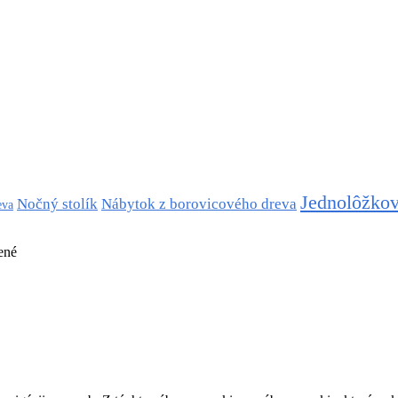
Jednolôžkov
Nočný stolík
Nábytok z borovicového dreva
eva
ené