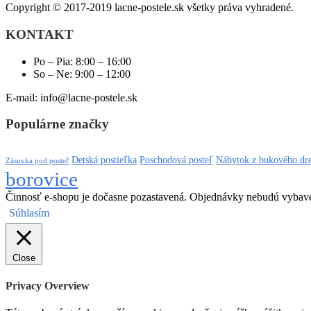
Copyright © 2017-2019 lacne-postele.sk všetky práva vyhradené.
KONTAKT
Po – Pia: 8:00 – 16:00
So – Ne: 9:00 – 12:00
E-mail: info@lacne-postele.sk
Populárne značky
Detská postieľka
Poschodová posteľ
Nábytok z bukového dr
Zásuvka pod posteľ
borovice
Činnosť e-shopu je dočasne pozastavená. Objednávky nebudú vybav
Súhlasím
Close
Privacy Overview