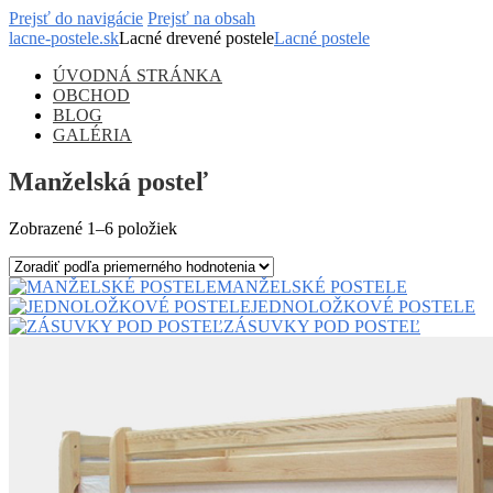
Prejsť do navigácie
Prejsť na obsah
lacne-postele.sk
Lacné drevené postele
Lacné postele
ÚVODNÁ STRÁNKA
OBCHOD
BLOG
GALÉRIA
Manželská posteľ
Zobrazené
1–6 položiek
MANŽELSKÉ POSTELE
JEDNOLOŽKOVÉ POSTELE
ZÁSUVKY POD POSTEĽ