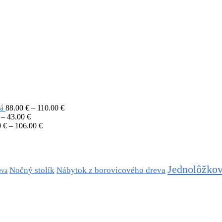
vá
88.00
€
–
110.00
€
–
43.00
€
0
€
–
106.00
€
Jednolôžkov
Nočný stolík
Nábytok z borovicového dreva
eva