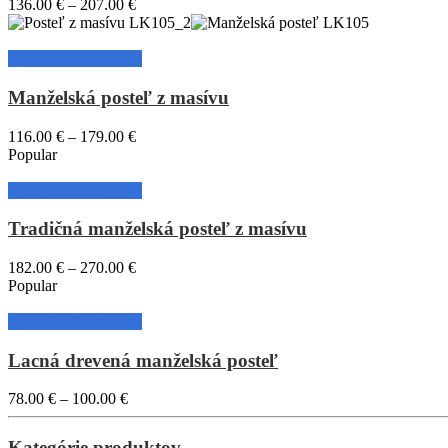
136.00
€
–
207.00
€
Výber možností
Manželská posteľ z masívu
116.00
€
–
179.00
€
Popular
Výber možností
Tradičná manželská posteľ z masívu
182.00
€
–
270.00
€
Popular
Výber možností
Lacná drevená manželská posteľ
78.00
€
–
100.00
€
Kategórie produktov